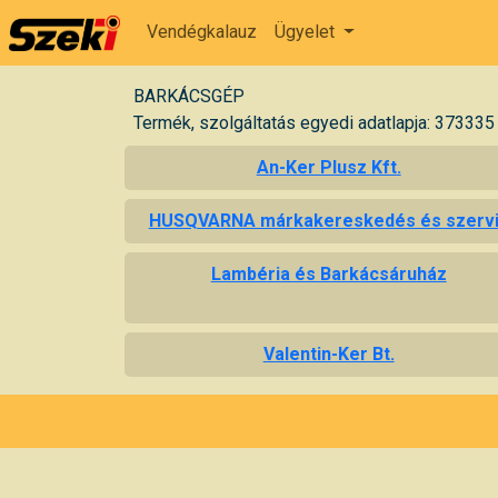
Vendégkalauz
Ügyelet
BARKÁCSGÉP
Termék, szolgáltatás egyedi adatlapja: 373335
An-Ker Plusz Kft.
HUSQVARNA márkakereskedés és szerv
Lambéria és Barkácsáruház
Valentin-Ker Bt.