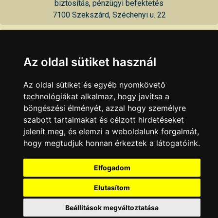
biztosítás, pénzügyi befektetés
7100 Szekszárd, Széchenyi u. 22
K&H Bank Rt.
számlavezetés, bankkártyák, lakáshitelek, személyi kölcsönök,
Az oldal sütiket használ
betétek, befektetések, életbiztosítások, egészségpénztár
7100 Szekszárd, Széchenyi u. 18
Az oldal sütiket és egyéb nyomkövető
technológiákat alkalmaz, hogy javítsa a
KAPCSOLAT
|
HIRDETÉS
böngészési élményét, azzal hogy személyre
Minden jog fenntartva © 2002 - 2026 Szeki.hu
szabott tartalmakat és célzott hirdetéseket
jelenít meg, és elemzi a weboldalunk forgalmát,
hogy megtudjuk honnan érkeztek a látogatóink.
Elfogadom
Elutasítom
Beállítások megváltoztatása