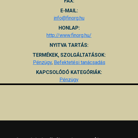
FAX:
E-MAIL:
info@finorg.hu
HONLAP:
http://www.finorg.hu/
NYITVA TARTÁS:
TERMÉKEK, SZOLGÁLTATÁSOK:
Pénzügy
,
Befektetési tanácsadás
KAPCSOLÓDÓ KATEGÓRIÁK:
Pénzügy