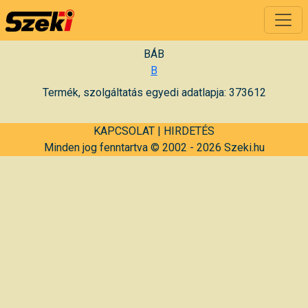
BÁB
B
Termék, szolgáltatás egyedi adatlapja: 373612
KAPCSOLAT
|
HIRDETÉS
Minden jog fenntartva © 2002 - 2026 Szeki.hu