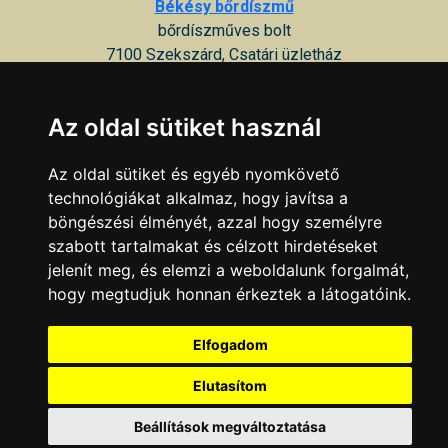
Békésy bőrdíszmű
bőrdíszműves bolt
7100 Szekszárd, Csatári üzletház
Bőrdivatház
Az oldal sütiket használ
bőrruházat gyártás-értékesítés, táskák, kesztyűk, egyéb
kiegészítők
Az oldal sütiket és egyéb nyomkövető
7100 Szekszárd, Kossuth Lajos u. 4
technológiákat alkalmaz, hogy javítsa a
böngészési élményét, azzal hogy személyre
Stílus cipő és bőráru
szabott tartalmakat és célzott hirdetéseket
cipő és bőráru
jelenít meg, és elemzi a weboldalunk forgalmát,
7100 Szekszárd, Liszt Ferenc tér 2
hogy megtudjuk honnan érkeztek a látogatóink.
KAPCSOLAT
|
HIRDETÉS
Minden jog fenntartva © 2002 - 2026 Szeki.hu
Elfogadom
Elutasítom
Beállítások megváltoztatása