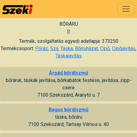
BŐRÁRU
B
Termék, szolgáltatás egyedi adatlapja: 373250
Termékcsoport:
Póráz
,
Szíj
,
Táska
,
Bőrruházat
,
Cipő
,
Cipőjavítás
,
Táskajavítás
Árpád bőrdíszmű
bőráruk, táskák javítása, bőrkabátok festése, javítása, zipp-
csere
7100 Szekszárd, Aranytó u. 7
Bagus bőrdíszmű
táska, bőráru
7100 Szekszárd, Tartsay Vilmos u. 40