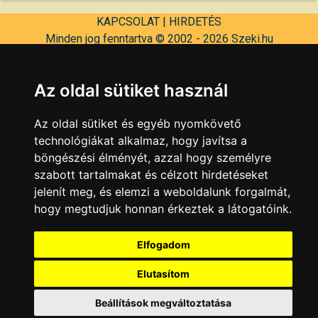
KAPCSOLAT
|
HIRDETÉS
Minden jog fenntartva © 2002 - 2026 Szeki.hu
Az oldal sütiket használ
Az oldal sütiket és egyéb nyomkövető
technológiákat alkalmaz, hogy javítsa a
böngészési élményét, azzal hogy személyre
szabott tartalmakat és célzott hirdetéseket
jelenít meg, és elemzi a weboldalunk forgalmát,
hogy megtudjuk honnan érkeztek a látogatóink.
Elfogadom
Elutasítom
Beállítások megváltoztatása