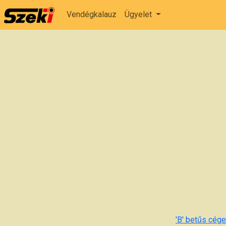
Vendégkalauz
Ügyelet
'B' betűs cégek