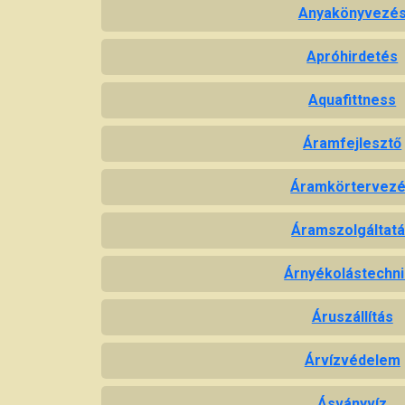
Anyakönyvezé
Apróhirdetés
Aquafittness
Áramfejlesztő
Áramkörtervez
Áramszolgáltat
Árnyékolástechn
Áruszállítás
Árvízvédelem
Ásványvíz