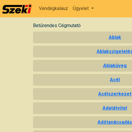
Vendégkalauz
Ügyelet
Betűrendes Cégmutató
Ablak
Ablakszigetelé
Ablaküveg
Acél
Acélszerkezet
Adatátvitel
Adótanácsadá