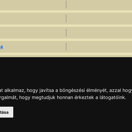
ca
t alkalmaz, hogy javítsa a böngészési élményét, azzal hog
orgalmát, hogy megtudjuk honnan érkeztek a látogatóink.
g
atása
KAPCSOLAT
|
HIRDETÉS
Minden jog fenntartva © 2002 - 2026 Szeki.hu