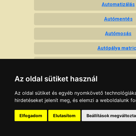
Automatizálás
Autómentés
Autómosás
Autópálya matri
Autóriasztó
Autósiskola
Az oldal sütiket használ
Autóüveg
Az oldal sütiket és egyéb nyomkövető technológiáka
hirdetéseket jelenít meg, és elemzi a weboldalunk f
Autóvillamossá
Elfogadom
Elutasítom
Beállítások megváltozt