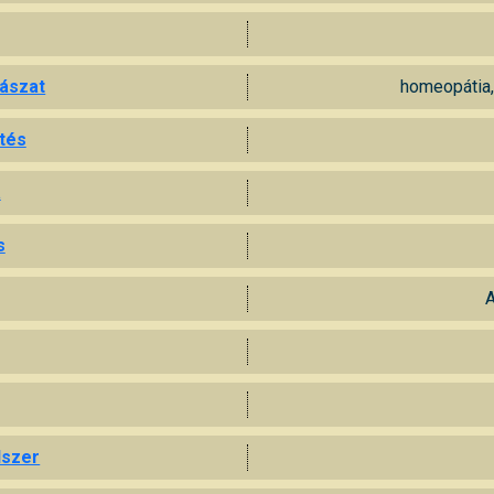
yászat
homeopátia, 
tés
a
s
A
dszer