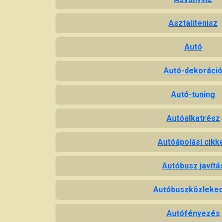
Asztalitenisz
Autó
Autó-dekoráci
Autó-tuning
Autóalkatrész
Autóápolási cikk
Autóbusz javítá
Autóbuszközleke
Autófényezés