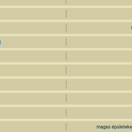
t
magas épületeken