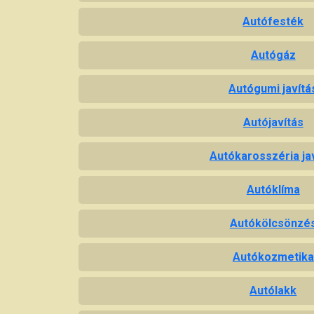
Autófesték
Autógáz
Autógumi javítá
Autójavítás
Autókarosszéria ja
Autóklíma
Autókölcsönzé
Autókozmetika
Autólakk