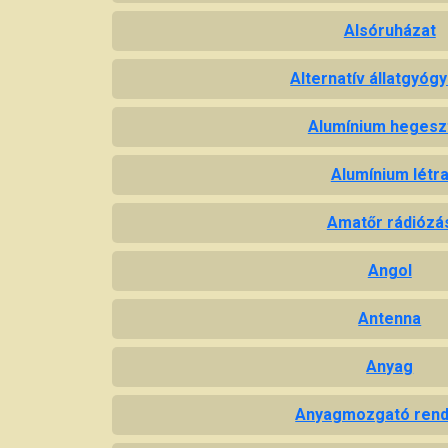
Alsóruházat
Alternatív állatgyóg
Alumínium hegesz
Alumínium létr
Amatőr rádiózá
Angol
Antenna
Anyag
Anyagmozgató ren