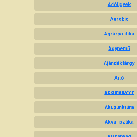
Adóügyek
Aerobic
Agrárpolitika
Ágynemű
Ajándéktárgy
Ajtó
Akkumulátor
Akupunktúra
Akvarisztika
Alapanyag