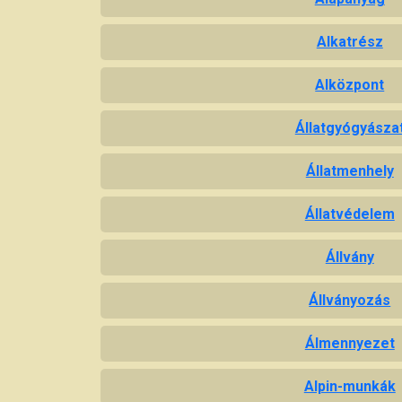
Alkatrész
Alközpont
Állatgyógyásza
Állatmenhely
Állatvédelem
Állvány
Állványozás
Álmennyezet
Alpin-munkák