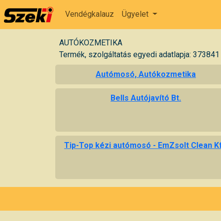
Vendégkalauz
Ügyelet
AUTÓKOZMETIKA
Termék, szolgáltatás egyedi adatlapja: 373841
Autómosó, Autókozmetika
Bells Autójavító Bt.
Tip-Top kézi autómosó - EmZsolt Clean Kf