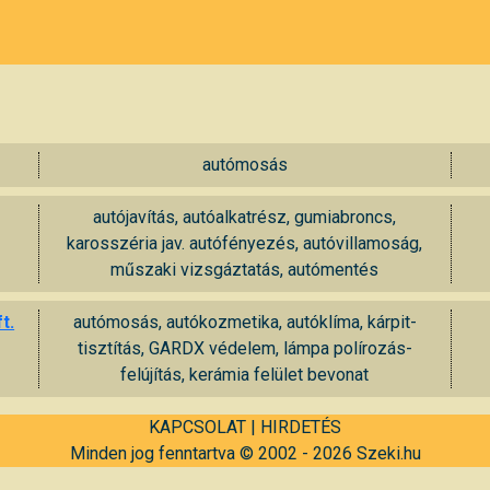
autómosás
autójavítás, autóalkatrész, gumiabroncs,
karosszéria jav. autófényezés, autóvillamoság,
műszaki vizsgáztatás, autómentés
t.
autómosás, autókozmetika, autóklíma, kárpit-
tisztítás, GARDX védelem, lámpa polírozás-
felújítás, kerámia felület bevonat
KAPCSOLAT
|
HIRDETÉS
Minden jog fenntartva © 2002 - 2026 Szeki.hu