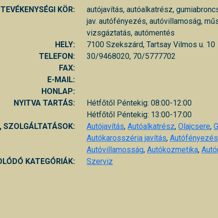
TEVÉKENYSÉGI KÖR:
autójavítás, autóalkatrész, gumiabronc
jav. autófényezés, autóvillamoság, mű
vizsgáztatás, autómentés
HELY:
7100 Szekszárd, Tartsay Vilmos u. 10
TELEFON:
30/9468020, 70/5777702
FAX:
E-MAIL:
HONLAP:
NYITVA TARTÁS:
Hétfőtől Péntekig: 08:00-12:00
Hétfőtől Péntekig: 13:00-17:00
, SZOLGÁLTATÁSOK:
Autójavítás
,
Autóalkatrész
,
Olajcsere
,
G
Autókarosszéria javítás
,
Autófényezés
Autóvillamosság
,
Autókozmetika
,
Autó
LÓDÓ KATEGÓRIÁK:
Szerviz