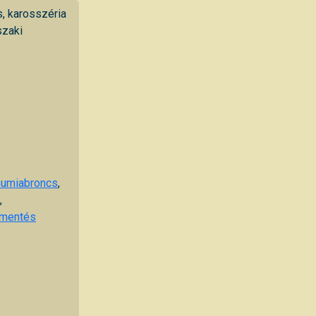
s, karosszéria
szaki
umiabroncs
,
,
mentés