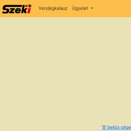
Vendégkalauz
Ügyelet
'B' betűs cégek