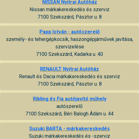
NISSAN Nyitrai Autóház
Nissan márkakereskedés és szerviz
7100 Szekszárd, Pásztor u. 8
Papp István - autószerelő
személy- és tehergépkocsik, haszongépjárművek javítása,
szervizelése
7100 Szekszárd, Kadarka u. 40
RENAULT Nyitrai Autóház
Renault és Dacia márkakereskedés és szerviz
7100 Szekszárd, Pásztor u. 8
Ribling és Fia autójavító műhely
autószerelő
7100 Szekszárd, Béri Balogh Ádám u. 44
Suzuki BARTA - márkakereskedés
Suzuki márkakereskedés és -szerviz