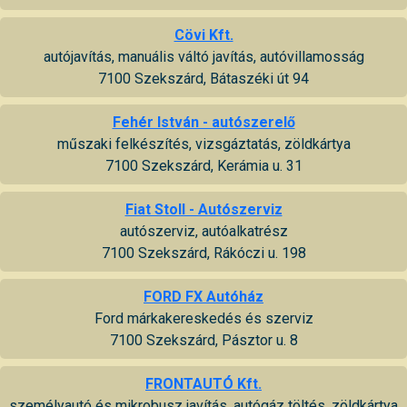
Cövi Kft.
autójavítás, manuális váltó javítás, autóvillamosság
7100 Szekszárd, Bátaszéki út 94
Fehér István - autószerelő
műszaki felkészítés, vizsgáztatás, zöldkártya
7100 Szekszárd, Kerámia u. 31
Fiat Stoll - Autószerviz
autószerviz, autóalkatrész
7100 Szekszárd, Rákóczi u. 198
FORD FX Autóház
Ford márkakereskedés és szerviz
7100 Szekszárd, Pásztor u. 8
FRONTAUTÓ Kft.
személyautó és mikrobusz javítás, autógáz töltés, zöldkártya