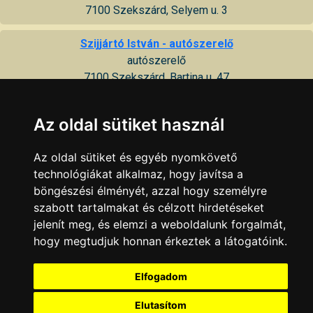
7100 Szekszárd, Selyem u. 3
Szijjártó István - autószerelő
autószerelő
7100 Szekszárd, Bartina u. 47
Takács Autószerviz Kft.
Az oldal sütiket használ
műszaki vizsgáztatás, zöldkártya készítés, eredetvizsgálat
7100 Szekszárd, Ebespuszta 2
Az oldal sütiket és egyéb nyomkövető
technológiákat alkalmaz, hogy javítsa a
VW AUDI Javító műhely - Autojet Kft.
böngészési élményét, azzal hogy személyre
7100 Szekszárd, Vitéz u. 5
szabott tartalmakat és célzott hirdetéseket
jelenít meg, és elemzi a weboldalunk forgalmát,
West autószerviz, autósbolt
hogy megtudjuk honnan érkeztek a látogatóink.
autószerviz, autósbolt
7100 Szekszárd, Szent István tér 15
Elfogadom
KAPCSOLAT
|
HIRDETÉS
Elutasítom
Minden jog fenntartva © 2002 - 2026 Szeki.hu