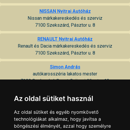
NISSAN Nyitrai Autóház
Nissan márkakereskedés és szerviz
7100 Szekszárd, Pásztor u. 8
RENAULT Nyitrai Autóház
Renault és Dacia márkakereskedés és szerviz
7100 Szekszárd, Pásztor u. 8
Simon András
autókarosszéria lakatos mester
7100 Szekszárd, Szent-Györgyi Albert u. 13
SPRINTER AUTÓKAROSSZÉRIA JAVÍTÁS
Az oldal sütiket használ
autójavítás
7100 Szekszárd, Pollack Mihály u. 78
Az oldal sütiket és egyéb nyomkövető
technológiákat alkalmaz, hogy javítsa a
Szabó Árpád
böngészési élményét, azzal hogy személyre
autókarosszéria lakatos mester