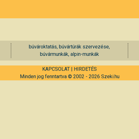
búvároktatás, búvártúrák szervezése,
búvármunkák, alpin-munkák
KAPCSOLAT
|
HIRDETÉS
Minden jog fenntartva © 2002 - 2026 Szeki.hu