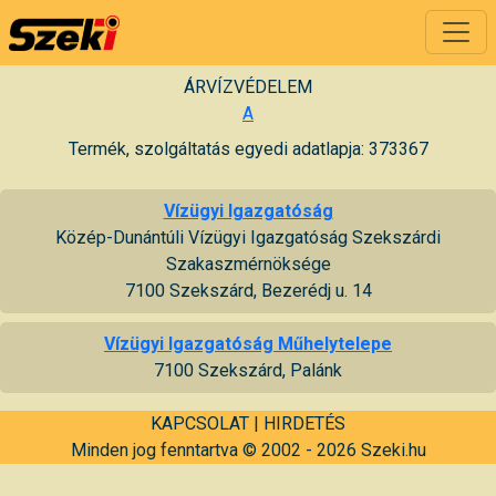
ÁRVÍZVÉDELEM
A
Termék, szolgáltatás egyedi adatlapja: 373367
Vízügyi Igazgatóság
Közép-Dunántúli Vízügyi Igazgatóság Szekszárdi
Szakaszmérnöksége
7100 Szekszárd, Bezerédj u. 14
Vízügyi Igazgatóság Műhelytelepe
7100 Szekszárd, Palánk
KAPCSOLAT
|
HIRDETÉS
Minden jog fenntartva © 2002 - 2026 Szeki.hu