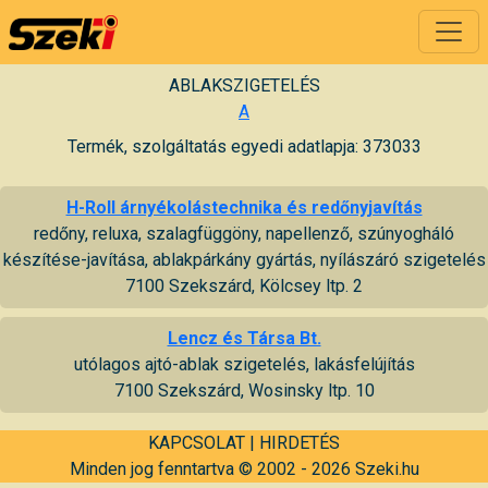
ABLAKSZIGETELÉS
A
Termék, szolgáltatás egyedi adatlapja: 373033
H-Roll árnyékolástechnika és redőnyjavítás
redőny, reluxa, szalagfüggöny, napellenző, szúnyogháló
készítése-javítása, ablakpárkány gyártás, nyílászáró szigetelés
7100 Szekszárd, Kölcsey ltp. 2
Lencz és Társa Bt.
utólagos ajtó-ablak szigetelés, lakásfelújítás
7100 Szekszárd, Wosinsky ltp. 10
KAPCSOLAT
|
HIRDETÉS
Minden jog fenntartva © 2002 - 2026 Szeki.hu