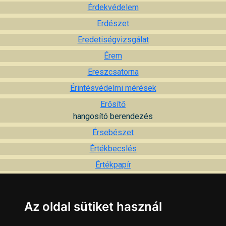
Érdekvédelem
Erdészet
Eredetiségvizsgálat
Érem
Ereszcsatorna
Érintésvédelmi mérések
Erősítő
hangosító berendezés
Érsebészet
Értékbecslés
Értékpapír
Esernyő javítás
Esküvő
Az oldal sütiket használ
Esküvői ruha