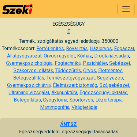
EGÉSZSÉGÜGY
E
Termék, szolgáltatás egyedi adatlapja: 350000
Termékcsoport:
Fertőtlenítés
,
Rovarirtás
,
Háziorvos
,
Fogászat
,
Állatgyógyászat
,
Orvosi ügyelet
,
Kórház
,
Drogtanácsadás
,
Gyermekpszichológia
,
Fogtechnika
,
Pszichiáter
,
Sebészet
,
Szakorvosi ellátás
,
Tüdőszűrés
,
Orvos
,
Életmentés
,
Betegszállítás
,
Természetgyógyászat
,
Segélyezés
,
Gyermekpszichiátria
,
Élelmiszerbiztonság
,
Szájsebészet
,
Ultrahang vizsgálat
,
Akupunktúra
,
Egészségügyi oktatás
,
Betegellátás
,
Gyógytorna
,
Sportorvos
,
Lézerterápia
,
Mammográfia
,
Virágterápia
ÁNTSZ
Egészségvédelem, egészségügyi tanácsadás