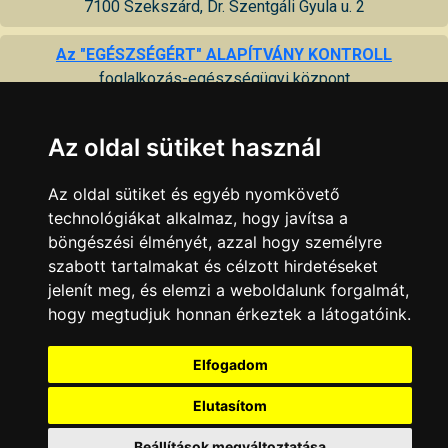
7100 Szekszárd, Dr. Szentgáli Gyula u. 2
Az "EGÉSZSÉGÉRT" ALAPÍTVÁNY KONTROLL
foglalkozás-egészségügyi központ
7100 Szekszárd, Dr. Hirling Ádám u. 9
Az oldal sütiket használ
B. Braun Avitum Hungary Zrt.
egészségügyi szolgáltatás, dialízis
Az oldal sütiket és egyéb nyomkövető
7100 Szekszárd, Béri Balogh Ádám u. 5
technológiákat alkalmaz, hogy javítsa a
böngészési élményét, azzal hogy személyre
II. és IV. sz. háziorvosi rendelő
szabott tartalmakat és célzott hirdetéseket
7100 Szekszárd, Kölcsey ltp. 25
jelenít meg, és elemzi a weboldalunk forgalmát,
hogy megtudjuk honnan érkeztek a látogatóink.
Tolna Megyei Kormányhivatal Családtámogatási és
Társadalombiztosítási Főosztály Egészségbiztosítási
Elfogadom
Osztály
7100 Szekszárd, Szent István tér 19
Elutasítom
KAPCSOLAT
|
HIRDETÉS
Beállítások megváltoztatása