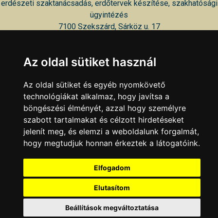
erdészeti szaktanácsadás, erdőtervek készítése, szakhatósági
ügyintézés
7100 Szekszárd, Sárköz u. 17
KAPCSOLAT
|
HIRDETÉS
Az oldal sütiket használ
Minden jog fenntartva © 2002 - 2026 Szeki.hu
Az oldal sütiket és egyéb nyomkövető
technológiákat alkalmaz, hogy javítsa a
böngészési élményét, azzal hogy személyre
szabott tartalmakat és célzott hirdetéseket
jelenít meg, és elemzi a weboldalunk forgalmát,
hogy megtudjuk honnan érkeztek a látogatóink.
Elfogadom
Elutasítom
Beállítások megváltoztatása