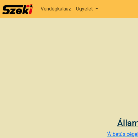
Vendégkalauz
Ügyelet
Állam
'Á' betűs cégek