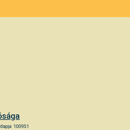
tósága
tlapja: 100951