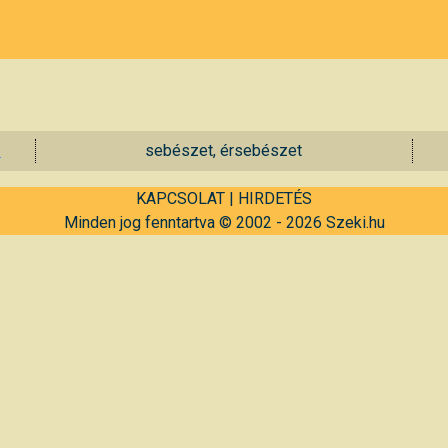
s
sebészet, érsebészet
KAPCSOLAT
|
HIRDETÉS
Minden jog fenntartva © 2002 - 2026 Szeki.hu