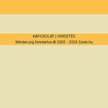
KAPCSOLAT
|
HIRDETÉS
Minden jog fenntartva © 2002 - 2026 Szeki.hu