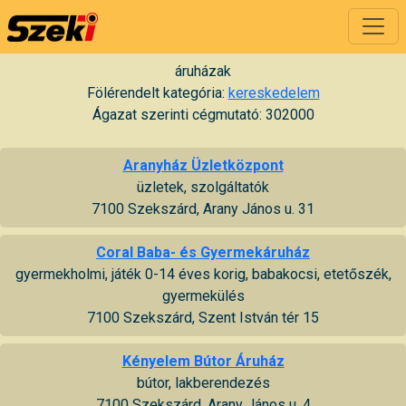
áruházak
Fölérendelt kategória:
kereskedelem
Ágazat szerinti cégmutató: 302000
Aranyház Üzletközpont
üzletek, szolgáltatók
7100 Szekszárd, Arany János u. 31
Coral Baba- és Gyermekáruház
gyermekholmi, játék 0-14 éves korig, babakocsi, etetőszék,
gyermekülés
7100 Szekszárd, Szent István tér 15
Kényelem Bútor Áruház
bútor, lakberendezés
7100 Szekszárd, Arany János u. 4