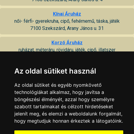
Kínai Áruház
női- férfi- gyerekruha, cipő, fehérnemű, táska, játék
7100 Szekszárd, Arany János u. 31
Korzó Áruház
ruházat, méteráru, rövidáru, játék, cipő, illatszer
7100 Szekszárd, Augusz Imre u. 5
Az oldal sütiket használ
OBI áruház
lakásfelszerelés, műszaki cikk, építőanyag, kertépítés
Az oldal sütiket és egyéb nyomkövető
7100 Szekszárd, Tartsay Vilmos u. 89
technológiákat alkalmaz, hogy javítsa a
böngészési élményét, azzal hogy személyre
TESCO áruház
szabott tartalmakat és célzott hirdetéseket
hipermarket
jelenít meg, és elemzi a weboldalunk forgalmát,
7100 Szekszárd, Tartsay Vilmos u. 40 8
hogy megtudjuk honnan érkeztek a látogatóink.
TESCO szupermarket