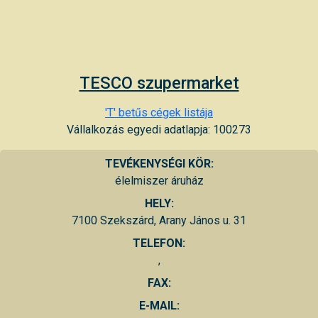
TESCO szupermarket
'T' betűs cégek listája
Vállalkozás egyedi adatlapja: 100273
TEVÉKENYSÉGI KÖR:
élelmiszer áruház
HELY:
7100 Szekszárd, Arany János u. 31
TELEFON:
,
FAX:
E-MAIL: