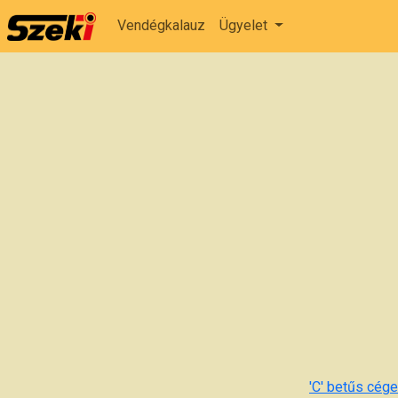
Vendégkalauz
Ügyelet
'C' betűs cégek