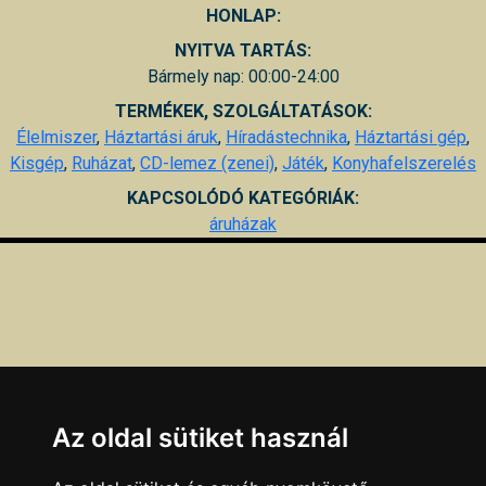
HONLAP:
NYITVA TARTÁS:
Bármely nap: 00:00-24:00
TERMÉKEK, SZOLGÁLTATÁSOK:
Élelmiszer
,
Háztartási áruk
,
Híradástechnika
,
Háztartási gép
,
Kisgép
,
Ruházat
,
CD-lemez (zenei)
,
Játék
,
Konyhafelszerelés
KAPCSOLÓDÓ KATEGÓRIÁK:
áruházak
Az oldal sütiket használ