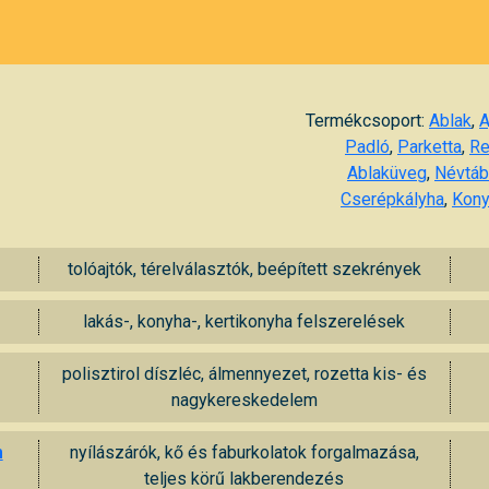
Termékcsoport:
Ablak
,
A
Padló
,
Parketta
,
Re
Ablaküveg
,
Névtáb
Cserépkályha
,
Kony
tolóajtók, térelválasztók, beépített szekrények
lakás-, konyha-, kertikonyha felszerelések
polisztirol díszléc, álmennyezet, rozetta kis- és
nagykereskedelem
m
nyílászárók, kő és faburkolatok forgalmazása,
teljes körű lakberendezés