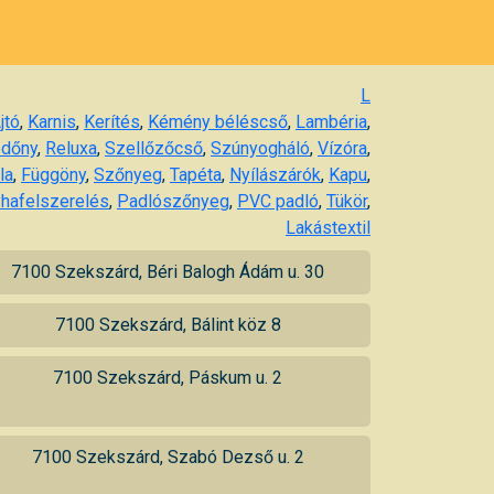
L
jtó
,
Karnis
,
Kerítés
,
Kémény béléscső
,
Lambéria
,
dőny
,
Reluxa
,
Szellőzőcső
,
Szúnyogháló
,
Vízóra
,
la
,
Függöny
,
Szőnyeg
,
Tapéta
,
Nyílászárók
,
Kapu
,
hafelszerelés
,
Padlószőnyeg
,
PVC padló
,
Tükör
,
Lakástextil
7100 Szekszárd, Béri Balogh Ádám u. 30
7100 Szekszárd, Bálint köz 8
7100 Szekszárd, Páskum u. 2
7100 Szekszárd, Szabó Dezső u. 2