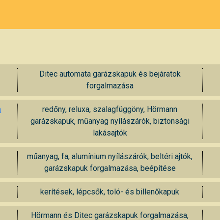
Ditec automata garázskapuk és bejáratok
forgalmazása
m
redőny, reluxa, szalagfüggöny, Hörmann
garázskapuk, műanyag nyílászárók, biztonsági
lakásajtók
műanyag, fa, alumínium nyílászárók, beltéri ajtók,
garázskapuk forgalmazása, beépítése
kerítések, lépcsők, toló- és billenőkapuk
Hörmann és Ditec garázskapuk forgalmazása,