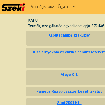
Vendégkalauz
Ügyelet
KAPU
Termék, szolgáltatás egyedi adatlapja: 373436
Kaputechnika szaküzlet
Kiss árnyékolástechnika bemutatótere
M sys Kft.
Ramecz Rezső vasszerkezet lakatos
Söni 2001 Kft.