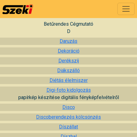
Betűrendes Cégmutató
D
Daruzás
Dekoráció
Derékszíj
Diákszálló
Diétás élelmiszer
Digi-foto kidolgozás
papírkép készítése digitális fényképfelvételről
Disco
Discoberendezés kölcsönzés
Díszállat
Díszhal