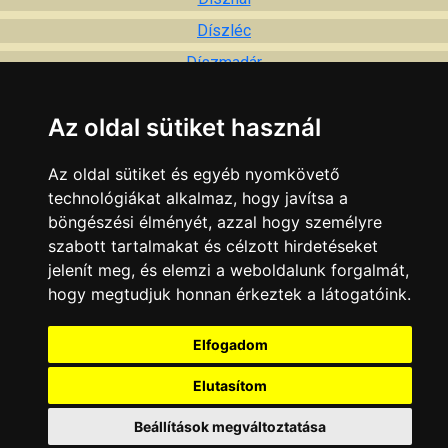
Díszléc
Díszmadár
Dísznövények
Az oldal sütiket használ
Dísztárgy
Divatáru
Az oldal sütiket és egyéb nyomkövető
Dohányáru
technológiákat alkalmaz, hogy javítsa a
böngészési élményét, azzal hogy személyre
Drogtanácsadás
szabott tartalmakat és célzott hirdetéseket
Drótkötél
jelenít meg, és elemzi a weboldalunk forgalmát,
Duguláselhárítás
hogy megtudjuk honnan érkeztek a látogatóink.
DVD film
Elfogadom
KAPCSOLAT
|
HIRDETÉS
Elutasítom
Minden jog fenntartva © 2002 - 2026 Szeki.hu
Beállítások megváltoztatása