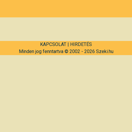
KAPCSOLAT
|
HIRDETÉS
Minden jog fenntartva © 2002 - 2026 Szeki.hu