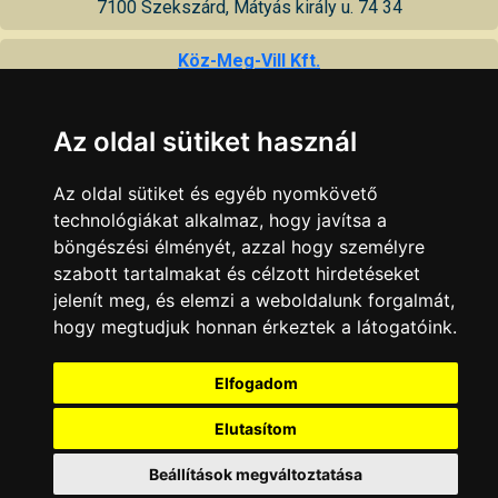
7100 Szekszárd, Mátyás király u. 74 34
Köz-Meg-Vill Kft.
villamos tervezés-kivitelezés, közvilágítás javítása, gallyazás,
fakivágás, földmunka, daruzás, szállítás, gépkölcsönzés
Az oldal sütiket használ
7100 Szekszárd, Keselyűsi út 2
Az oldal sütiket és egyéb nyomkövető
Oláh István
technológiákat alkalmaz, hogy javítsa a
daruzás
böngészési élményét, azzal hogy személyre
7100 Szekszárd, Keselyűsi út 22
szabott tartalmakat és célzott hirdetéseket
jelenít meg, és elemzi a weboldalunk forgalmát,
STABIL fuvarozó és vegyesipari Kft.
hogy megtudjuk honnan érkeztek a látogatóink.
fuvarozás, daruzás
7100 Szekszárd, Sárvíz u. 11
Elfogadom
KAPCSOLAT
|
HIRDETÉS
Elutasítom
Minden jog fenntartva © 2002 - 2026 Szeki.hu
Beállítások megváltoztatása