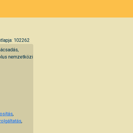
tlapja: 102262
nácsadás,
plus nemzetközi
osítás
,
olgáltatás
,