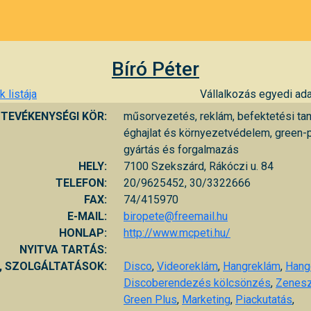
Bíró Péter
 listája
Vállalkozás egyedi ada
TEVÉKENYSÉGI KÖR:
műsorvezetés, reklám, befektetési ta
éghajlat és környezetvédelem, green-
gyártás és forgalmazás
HELY:
7100 Szekszárd, Rákóczi u. 84
TELEFON:
20/9625452, 30/3322666
FAX:
74/415970
E-MAIL:
biropete@freemail.hu
HONLAP:
http://www.mcpeti.hu/
NYITVA TARTÁS:
, SZOLGÁLTATÁSOK:
Disco
,
Videoreklám
,
Hangreklám
,
Hang
Discoberendezés kölcsönzés
,
Zenesz
Green Plus
,
Marketing
,
Piackutatás
,