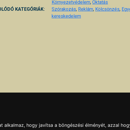
Környezetvédelem
,
Oktatás
LÓDÓ KATEGÓRIÁK:
Szórakozás
,
Reklám
,
Kölcsönzés
,
Egy
kereskedelem
t alkalmaz, hogy javítsa a böngészési élményét, azzal hog
bbi ellenőrzésének dátuma:
2010.02.22