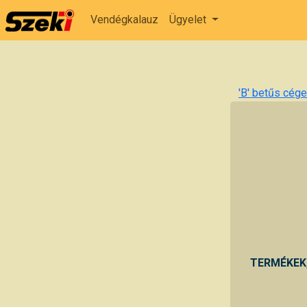
Vendégkalauz
Ügyelet
'B' betűs cégek
TERMÉKEK