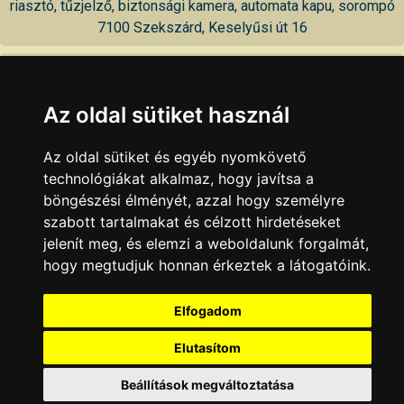
riasztó, tűzjelző, biztonsági kamera, automata kapu, sorompó
7100 Szekszárd, Keselyűsi út 16
Parrag Sound
koncertek, rendezvények szervezése és professzionális
Az oldal sütiket használ
hangosítása
7100 Szekszárd, Sárköz u. 475
Az oldal sütiket és egyéb nyomkövető
technológiákat alkalmaz, hogy javítsa a
Peg Silver Kereskedelmi, Szervező és Szolgáltató Kft.
böngészési élményét, azzal hogy személyre
hangszer, hangtechnika, rendezvényszervezés
szabott tartalmakat és célzott hirdetéseket
7100 Szekszárd, Tinódi u. 12
jelenít meg, és elemzi a weboldalunk forgalmát,
hogy megtudjuk honnan érkeztek a látogatóink.
KAPCSOLAT
|
HIRDETÉS
Minden jog fenntartva © 2002 - 2026 Szeki.hu
Elfogadom
Elutasítom
Beállítások megváltoztatása