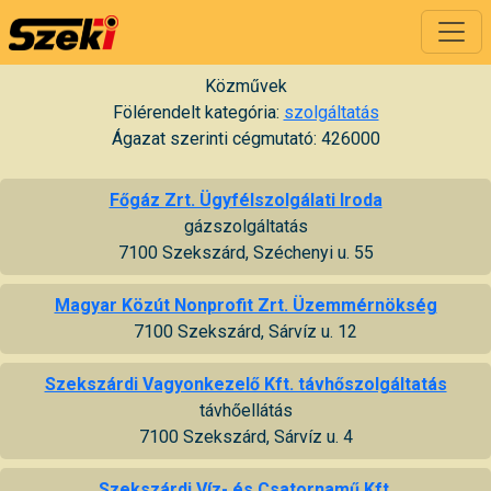
Közművek
Fölérendelt kategória:
szolgáltatás
Ágazat szerinti cégmutató: 426000
Főgáz Zrt. Ügyfélszolgálati Iroda
gázszolgáltatás
7100 Szekszárd, Széchenyi u. 55
Magyar Közút Nonprofit Zrt. Üzemmérnökség
7100 Szekszárd, Sárvíz u. 12
Szekszárdi Vagyonkezelő Kft. távhőszolgáltatás
távhőellátás
7100 Szekszárd, Sárvíz u. 4
Szekszárdi Víz- és Csatornamű Kft.