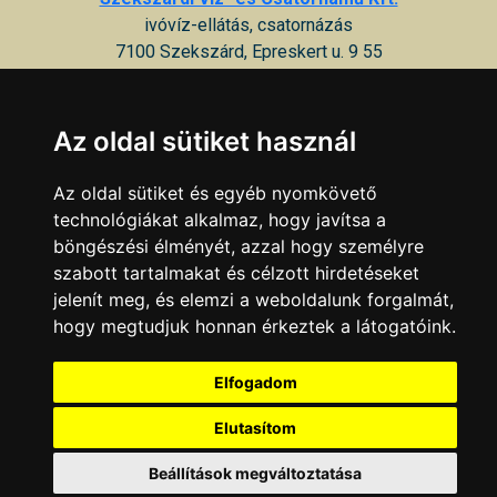
ivóvíz-ellátás, csatornázás
7100 Szekszárd, Epreskert u. 9 55
Szekszárdi Víz- és Csatornamű Kft. Ügyfélszolgálati Iroda
vízellátás
Az oldal sütiket használ
7100 Szekszárd, Toldi u. 6
Az oldal sütiket és egyéb nyomkövető
TARR Kft.
technológiákat alkalmaz, hogy javítsa a
Kábel-TV hálózat üzemeltetés, HBO műsorszolgáltatás
böngészési élményét, azzal hogy személyre
7100 Szekszárd, Bezerédj u. 2
szabott tartalmakat és célzott hirdetéseket
jelenít meg, és elemzi a weboldalunk forgalmát,
URANUS Víz-Csatorna Kft.
hogy megtudjuk honnan érkeztek a látogatóink.
vízellátás, csatornázás
7100 Szekszárd, Keselyűsi út 22
Elfogadom
KAPCSOLAT
|
HIRDETÉS
Elutasítom
Minden jog fenntartva © 2002 - 2026 Szeki.hu
Beállítások megváltoztatása