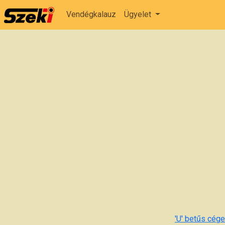
Vendégkalauz
Ügyelet
'U' betűs cégek