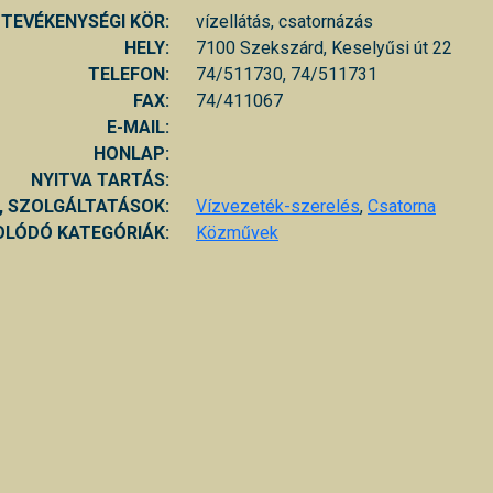
TEVÉKENYSÉGI KÖR:
vízellátás, csatornázás
HELY:
7100 Szekszárd, Keselyűsi út 22
TELEFON:
74/511730, 74/511731
FAX:
74/411067
E-MAIL:
HONLAP:
NYITVA TARTÁS:
, SZOLGÁLTATÁSOK:
Vízvezeték-szerelés
,
Csatorna
LÓDÓ KATEGÓRIÁK:
Közművek