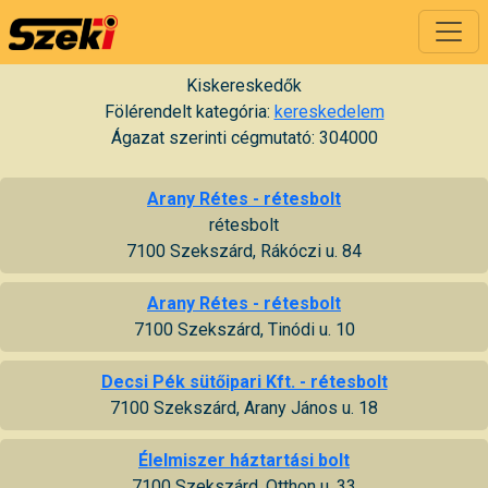
Kiskereskedők
Fölérendelt kategória:
kereskedelem
Ágazat szerinti cégmutató: 304000
Arany Rétes - rétesbolt
rétesbolt
7100 Szekszárd, Rákóczi u. 84
Arany Rétes - rétesbolt
7100 Szekszárd, Tinódi u. 10
Decsi Pék sütőipari Kft. - rétesbolt
7100 Szekszárd, Arany János u. 18
Élelmiszer háztartási bolt
7100 Szekszárd, Otthon u. 33