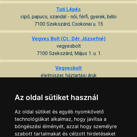
Tuti Lépés
cipő, papucs, szandál - női, férfi, gyerek, bébi
7100 Szekszárd, Csokonai u. 15
Vegyes Bolt (Ct.: Dér Józsefné)
vegyesbolt
7100 Szekszárd, Május 1. u. 1
Vegyesbolt
élelmiszer, háztartási áruk
7100 Szekszárd, Pollack Mihály u. 74
Az oldal sütiket használ
Zöldség Gyümölcs
zöldség - gyümölcs kereskedés
Az oldal sütiket és egyéb nyomkövető
7100 Szekszárd, Wesselényi u. 16
technológiákat alkalmaz, hogy javítsa a
böngészési élményét, azzal hogy személyre
Zöldség Gyümölcs
szabott tartalmakat és célzott hirdetéseket
7100 Szekszárd, Béri Balogh Ádám u. 102