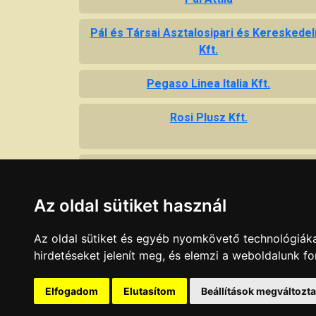
Pál és Társai Asztalosipari és Kereskede
Kft.
Pegaso Linea Italia Kft.
Rosi Plusz Kft.
Szollár Zoltán fafaragó mester
Az oldal sütiket használ
Szűcs Asztalosipari Kft.
Az oldal sütiket és egyéb nyomkövető technológiáka
Tasnádi Asztalos Bt.
hirdetéseket jelenít meg, és elemzi a weboldalunk f
Elfogadom
Elutasítom
Beállítások megváltozt