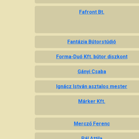
Fafront Bt.
Fantázia Bútorstúdió
Forma-Duó Kft. bútor diszkont
Gányi Csaba
Ignácz István asztalos mester
Márker Kft.
Mercző Ferenc
Pál Attila