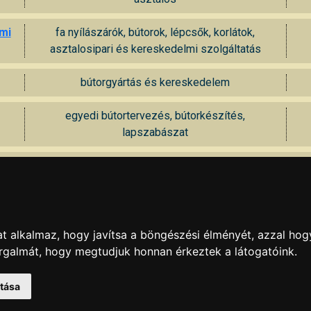
lmi
fa nyílászárók, bútorok, lépcsők, korlátok,
asztalosipari és kereskedelmi szolgáltatás
bútorgyártás és kereskedelem
egyedi bútortervezés, bútorkészítés,
lapszabászat
fafaragás, faragott bútorok és egyéb faragott
tárgyak
t alkalmaz, hogy javítsa a böngészési élményét, azzal hog
irodahelyiségek, orvosi rendelők, üzletbelsők
orgalmát, hogy megtudjuk honnan érkeztek a látogatóink.
kialakítása
atása
KAPCSOLAT
|
HIRDETÉS