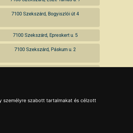
7100 Szekszárd, Bogyiszlói út 4
7100 Szekszárd, Epreskert u. 5
7100 Szekszárd, Páskum u. 2
7100 Szekszárd, Bocskai u. 26
7100 Szekszárd, Bükk u. 17
y személyre szabott tartalmakat és célzott
7100 Szekszárd, Óvoda u. 4