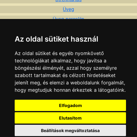
Üveg
Üveg-porcelán
Üvegcsiszolás
Az oldal sütiket használ
Üvegezés
Üvegfesték
Az oldal sütiket és egyéb nyomkövető
Üvegfestés
technológiákat alkalmaz, hogy javítsa a
böngészési élményét, azzal hogy személyre
Üvegmegmunkálás
szabott tartalmakat és célzott hirdetéseket
Üzemanyag
jelenít meg, és elemzi a weboldalunk forgalmát,
Üzemorvos
hogy megtudjuk honnan érkeztek a látogatóink.
Üzlethelyiség
Elfogadom
Üzlettechnika
Elutasítom
KAPCSOLAT
|
HIRDETÉS
Beállítások megváltoztatása
Minden jog fenntartva © 2002 - 2026 Szeki.hu