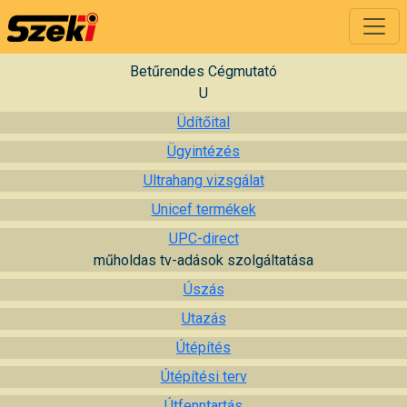
Betűrendes Cégmutató
U
Üdítőital
Ügyintézés
Ultrahang vizsgálat
Unicef termékek
UPC-direct
műholdas tv-adások szolgáltatása
Úszás
Utazás
Útépítés
Útépítési terv
Útfenntartás