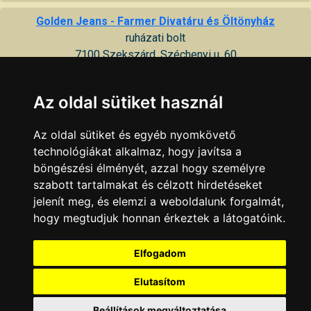
Golden Jeans - Farmer Divatáru és Öltönyház
ruházati bolt
7100 Szekszárd, Széchenyi u. 60
Roland Divatház
Az oldal sütiket használ
mellény, nadrág, zakó, öltöny
7100 Szekszárd, Széchenyi u. 61
Az oldal sütiket és egyéb nyomkövető
technológiákat alkalmaz, hogy javítsa a
Saxoo London férfidivat - Terranova női divat
böngészési élményét, azzal hogy személyre
férfi, női divatáru
szabott tartalmakat és célzott hirdetéseket
7100 Szekszárd, Széchenyi u. 25
jelenít meg, és elemzi a weboldalunk forgalmát,
hogy megtudjuk honnan érkeztek a látogatóink.
V & Periko Kft.
munkaruha, formaruha, öltönyök, kosztümök méret szerinti
Elfogadom
készítése
7100 Szekszárd, Csonka u. 12
Elutasítom
KAPCSOLAT
|
HIRDETÉS
Beállítások megváltoztatása