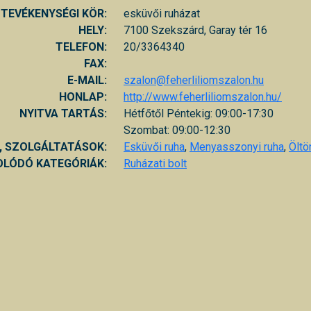
TEVÉKENYSÉGI KÖR:
esküvői ruházat
HELY:
7100 Szekszárd, Garay tér 16
TELEFON:
20/3364340
FAX:
E-MAIL:
szalon@feherliliomszalon.hu
HONLAP:
http://www.feherliliomszalon.hu/
NYITVA TARTÁS:
Hétfőtől Péntekig: 09:00-17:30
Szombat: 09:00-12:30
, SZOLGÁLTATÁSOK:
Esküvői ruha
,
Menyasszonyi ruha
,
Öltö
LÓDÓ KATEGÓRIÁK:
Ruházati bolt