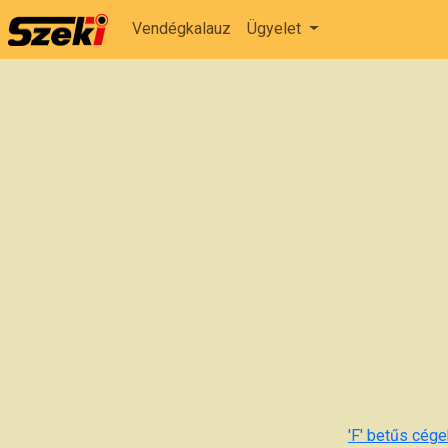
Vendégkalauz
Ügyelet
'F' betűs cégek