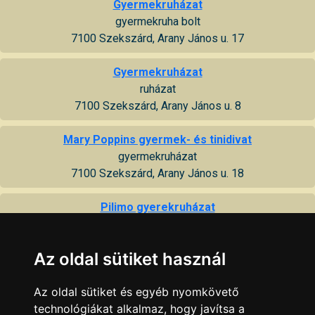
Gyermekruházat
gyermekruha bolt
7100 Szekszárd, Arany János u. 17
Gyermekruházat
ruházat
7100 Szekszárd, Arany János u. 8
Mary Poppins gyermek- és tinidivat
gyermekruházat
7100 Szekszárd, Arany János u. 18
Pilimo gyerekruházat
7100 Szekszárd, Garay udvar 5
Az oldal sütiket használ
Sindy gyermekruházat
gyermekruházati bolt
7100 Szekszárd, Csatári üzletház
Az oldal sütiket és egyéb nyomkövető
technológiákat alkalmaz, hogy javítsa a