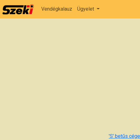
Vendégkalauz
Ügyelet
'S' betűs cégek