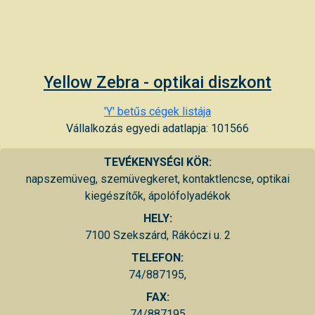
Yellow Zebra - optikai diszkont
'Y' betűs cégek listája
Vállalkozás egyedi adatlapja: 101566
TEVÉKENYSÉGI KÖR:
napszemüveg, szemüvegkeret, kontaktlencse, optikai
kiegészítők, ápolófolyadékok
HELY:
7100 Szekszárd, Rákóczi u. 2
TELEFON:
74/887195,
FAX:
74/887195