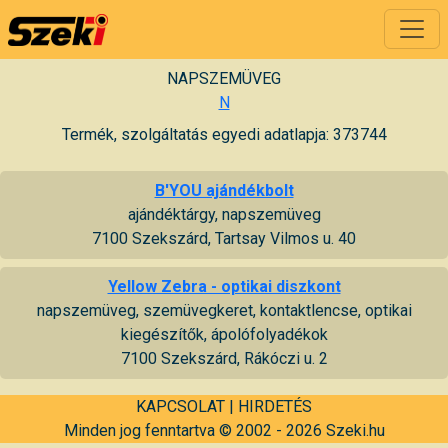
NAPSZEMÜVEG
N
Termék, szolgáltatás egyedi adatlapja: 373744
B'YOU ajándékbolt
ajándéktárgy, napszemüveg
7100 Szekszárd, Tartsay Vilmos u. 40
Yellow Zebra - optikai diszkont
napszemüveg, szemüvegkeret, kontaktlencse, optikai
kiegészítők, ápolófolyadékok
7100 Szekszárd, Rákóczi u. 2
KAPCSOLAT
|
HIRDETÉS
Minden jog fenntartva © 2002 - 2026 Szeki.hu