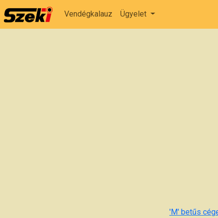
Vendégkalauz
Ügyelet
'M' betűs cége