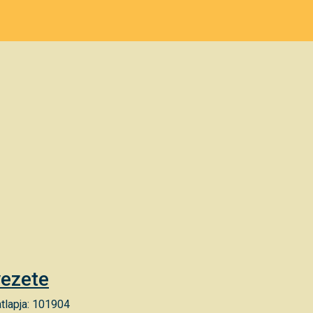
vezete
tlapja: 101904