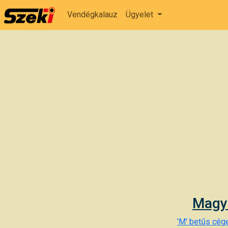
Vendégkalauz
Ügyelet
Magya
'M' betűs cége