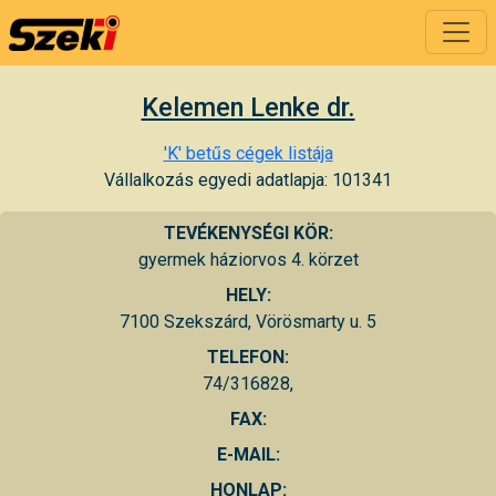
Kelemen Lenke dr.
'K' betűs cégek listája
Vállalkozás egyedi adatlapja: 101341
TEVÉKENYSÉGI KÖR:
gyermek háziorvos 4. körzet
HELY:
7100 Szekszárd, Vörösmarty u. 5
TELEFON:
74/316828,
FAX:
E-MAIL:
HONLAP: