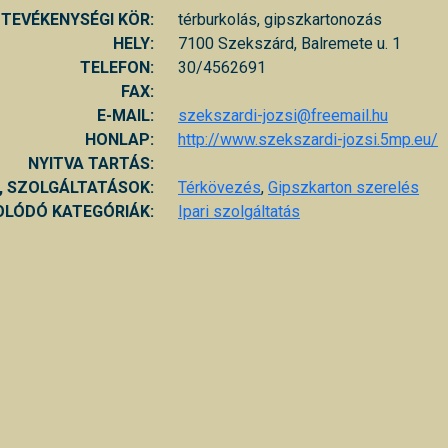
TEVÉKENYSÉGI KÖR:
térburkolás, gipszkartonozás
HELY:
7100 Szekszárd, Balremete u. 1
TELEFON:
30/4562691
FAX:
E-MAIL:
szekszardi-jozsi@freemail.hu
HONLAP:
http://www.szekszardi-jozsi.5mp.eu/
NYITVA TARTÁS:
, SZOLGÁLTATÁSOK:
Térkövezés
,
Gipszkarton szerelés
LÓDÓ KATEGÓRIÁK:
Ipari szolgáltatás