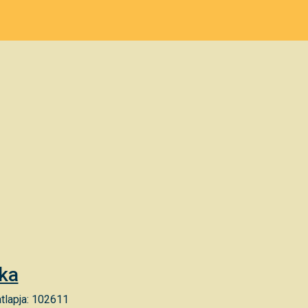
nka
tlapja: 102611