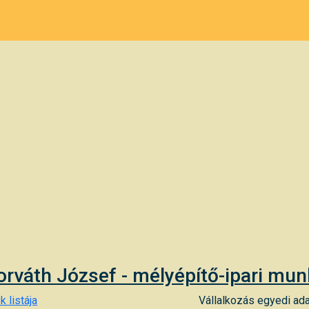
rváth József - mélyépítő-ipari mu
k listája
Vállalkozás egyedi ada