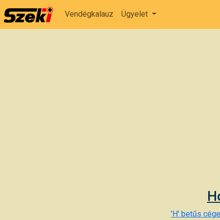
Vendégkalauz
Ügyelet
Ho
'H' betűs cége