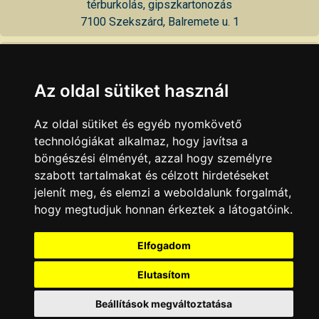
térburkolás, gipszkartonozás
7100 Szekszárd, Balremete u. 1
MA-rusztic Építőipari Kft.
építőipari kivitelezés, gipszkarton szerelés, festés-mázolás,
Az oldal sütiket használ
burkolás, szigetelés, felújítási munkák
7100 Szekszárd, Sárvíz u. 2 19
Az oldal sütiket és egyéb nyomkövető
technológiákat alkalmaz, hogy javítsa a
Stier és Kiss Bt.
böngészési élményét, azzal hogy személyre
gipszkartonozás, szobafestés, válaszfal, álmennyezet
szabott tartalmakat és célzott hirdetéseket
7100 Szekszárd, Erkel Ferenc u. 8
jelenít meg, és elemzi a weboldalunk forgalmát,
hogy megtudjuk honnan érkeztek a látogatóink.
KAPCSOLAT
|
HIRDETÉS
Minden jog fenntartva © 2002 - 2026 Szeki.hu
Elfogadom
Elutasítom
Beállítások megváltoztatása