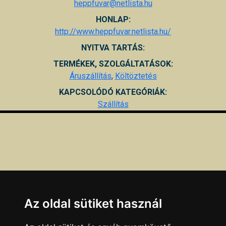
heppfuvar@netlista.hu
HONLAP:
http://www.heppfuvar.netlista.hu/
NYITVA TARTÁS:
TERMÉKEK, SZOLGÁLTATÁSOK:
Áruszállítás
,
Költöztetés
KAPCSOLÓDÓ KATEGÓRIÁK:
Szállítás
Az oldal sütiket használ