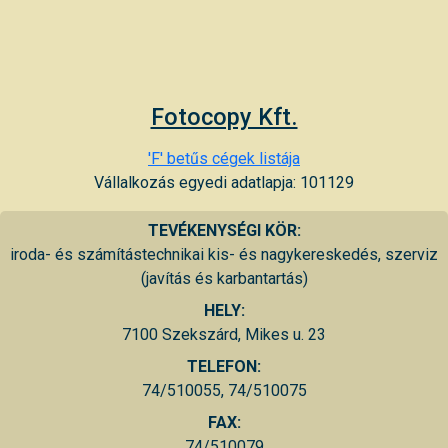
Fotocopy Kft.
'F' betűs cégek listája
Vállalkozás egyedi adatlapja: 101129
TEVÉKENYSÉGI KÖR:
iroda- és számítástechnikai kis- és nagykereskedés, szerviz
(javítás és karbantartás)
HELY:
7100 Szekszárd, Mikes u. 23
TELEFON:
74/510055, 74/510075
FAX:
74/510079