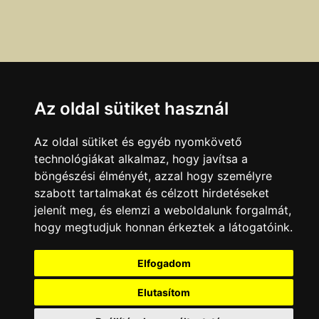
Az oldal sütiket használ
Az oldal sütiket és egyéb nyomkövető
technológiákat alkalmaz, hogy javítsa a
böngészési élményét, azzal hogy személyre
szabott tartalmakat és célzott hirdetéseket
Ha a fenti adatokban hibát talál, azt az
itt
olvasható
jelenít meg, és elemzi a weboldalunk forgalmát,
módokon jelentheti be.
hogy megtudjuk honnan érkeztek a látogatóink.
Adatok legutóbbi ellenőrzésének dátuma:
Elfogadom
2014.05.08
Elutasítom
KAPCSOLAT
|
HIRDETÉS
Minden jog fenntartva © 2002 - 2026 Szeki.hu